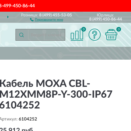
8-499-450-86-44
Розница:
8 (499) 455-53-05
Юрлица:
ДОСТАВИМ
ПО ВСЕЙ РОССИИ
8 (499) 450-86-44
Перезвоните мне
0
0
Кабель MOXA CBL-
M12XMM8P-Y-300-IP67
6104252
Артикул:
6104252
25 912 руб.