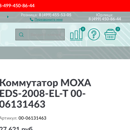
8-499-450-86-44
Розница:
8 (499) 455-53-05
Юрлица:
ДОСТАВИМ
ПО ВСЕЙ РОССИИ
8 (499) 450-86-44
Перезвоните мне
0
0
Коммутатор MOXA
EDS-2008-EL-T 00-
06131463
Артикул:
00-06131463
27 621 руб.