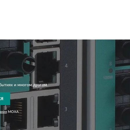
бытиях и многом другом
СЯ
ания
MOXA