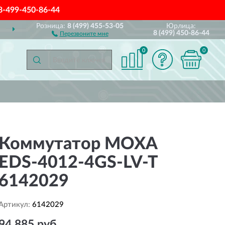
8-499-450-86-44
Розница:
8 (499) 455-53-05
Юрлица:
Й РОССИИ
ПОЛНЫЙ
А
8 (499) 450-86-44
Перезвоните мне
0
0
Коммутатор MOXA
EDS-4012-4GS-LV-T
6142029
Артикул:
6142029
94 885 руб.