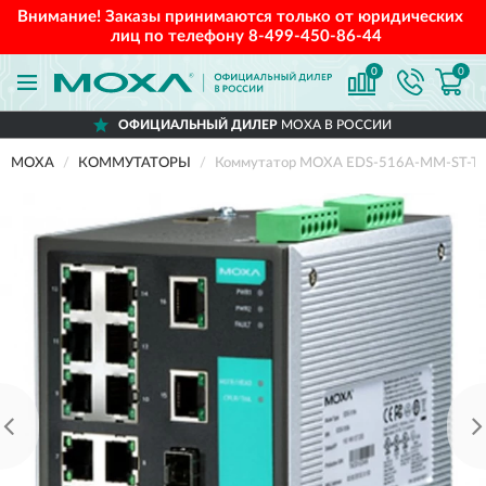
Внимание! Заказы принимаются только от юридических
лиц по телефону
8-499-450-86-44
0
0
ОФИЦИАЛЬНЫЙ ДИЛЕР
MOXA В РОССИИ
MOXA
КОММУТАТОРЫ
Коммутатор MOXA EDS-516A-MM-ST-T