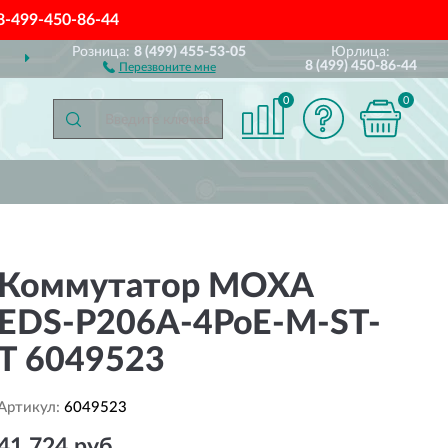
8-499-450-86-44
Розница:
8 (499) 455-53-05
Юрлица:
ДОСТАВИМ
ПО ВСЕЙ РОССИИ
8 (499) 450-86-44
Перезвоните мне
0
0
Коммутатор MOXA
EDS-P206A-4PoE-M-ST-
T 6049523
Артикул:
6049523
41 724 руб.