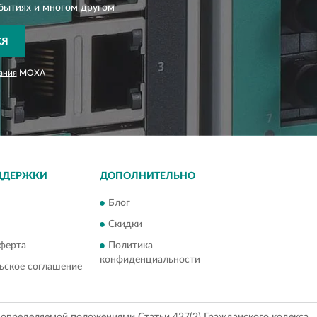
бытиях и многом другом
СЯ
ания
MOXA
ДДЕРЖКИ
ДОПОЛНИТЕЛЬНО
Блог
Скидки
ферта
Политика
конфиденциальности
ьское соглашение
, определяемой положениями Статьи 437(2) Гражданского кодекса