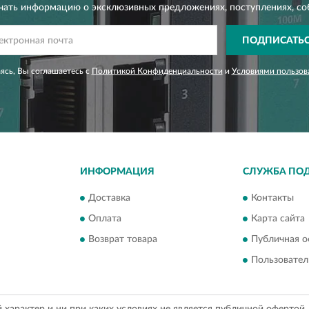
чать информацию о эксклюзивных предложениях,
поступлениях, со
ПОДПИСАТЬ
сь, Вы соглашаетесь с
Политикой Конфиденциальности
и
Условиями пользов
ИНФОРМАЦИЯ
СЛУЖБА ПО
Доставка
Контакты
Оплата
Карта сайта
Возврат товара
Публичная о
Пользовател
арактер и ни при каких условиях не является публичной офертой