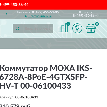
8-499-450-86-44
Розница:
8 (499) 455-53-05
Юрлица:
ДОСТАВИМ
ПО ВСЕЙ РОССИИ
8 (499) 450-86-44
Перезвоните мне
0
0
Коммутатор MOXA IKS-
6728A-8PoE-4GTXSFP-
HV-T 00-06100433
Артикул:
00-06100433
310 579 руб.