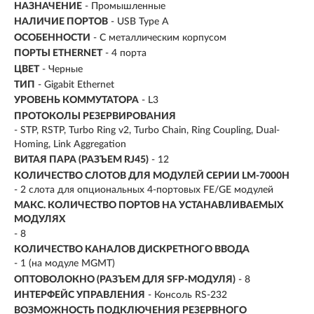
НАЗНАЧЕНИЕ
- Промышленные
НАЛИЧИЕ ПОРТОВ
- USB Type A
ОСОБЕННОСТИ
- С металлическим корпусом
ПОРТЫ ETHERNET
-
4 порта
ЦВЕТ
- Черные
ТИП
- Gigabit Ethernet
УРОВЕНЬ КОММУТАТОРА
- L3
ПРОТОКОЛЫ РЕЗЕРВИРОВАНИЯ
- STP, RSTP, Turbo Ring v2, Turbo Chain, Ring Coupling, Dual-
Homing, Link Aggregation
ВИТАЯ ПАРА (РАЗЪЕМ RJ45)
- 12
КОЛИЧЕСТВО СЛОТОВ ДЛЯ МОДУЛЕЙ СЕРИИ LM-7000H
- 2 слота для опциональных 4-портовых FE/GE модулей
МАКС. КОЛИЧЕСТВО ПОРТОВ НА УСТАНАВЛИВАЕМЫХ
МОДУЛЯХ
- 8
КОЛИЧЕСТВО КАНАЛОВ ДИСКРЕТНОГО ВВОДА
- 1 (на модуле MGMT)
ОПТОВОЛОКНО (РАЗЪЕМ ДЛЯ SFP-МОДУЛЯ)
- 8
ИНТЕРФЕЙС УПРАВЛЕНИЯ
- Консоль RS-232
ВОЗМОЖНОСТЬ ПОДКЛЮЧЕНИЯ РЕЗЕРВНОГО