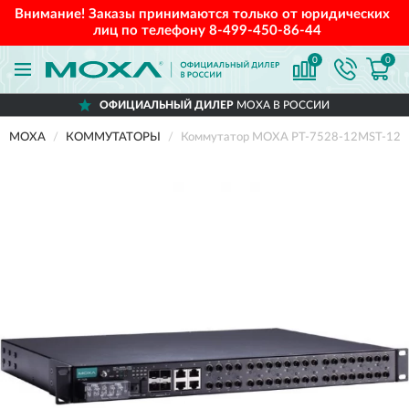
Внимание! Заказы принимаются только от юридических
лиц по телефону
8-499-450-86-44
0
0
ОФИЦИАЛЬНЫЙ ДИЛЕР
MOXA В РОССИИ
MOXA
КОММУТАТОРЫ
Коммутатор MOXA PT-7528-12MST-12