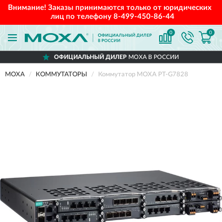
Внимание! Заказы принимаются только от юридических
лиц по телефону
8-499-450-86-44
0
0
ОФИЦИАЛЬНЫЙ ДИЛЕР
MOXA В РОССИИ
MOXA
КОММУТАТОРЫ
Коммутатор MOXA PT-G7828