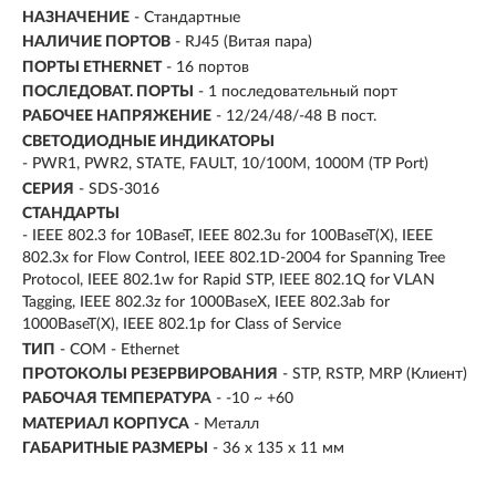
НАЗНАЧЕНИЕ
- Стандартные
НАЛИЧИЕ ПОРТОВ
- RJ45 (Витая пара)
ПОРТЫ ETHERNET
-
16 портов
ПОСЛЕДОВАТ. ПОРТЫ
- 1 последовательный порт
РАБОЧЕЕ НАПРЯЖЕНИЕ
- 12/24/48/-48 В пост.
СВЕТОДИОДНЫЕ ИНДИКАТОРЫ
- PWR1, PWR2, STATE, FAULT, 10/100M, 1000M (TP Port)
СЕРИЯ
- SDS-3016
СТАНДАРТЫ
- IEEE 802.3 for 10BaseT, IEEE 802.3u for 100BaseT(X), IEEE
802.3x for Flow Control, IEEE 802.1D-2004 for Spanning Tree
Protocol, IEEE 802.1w for Rapid STP, IEEE 802.1Q for VLAN
Tagging, IEEE 802.3z for 1000BaseX, IEEE 802.3ab for
1000BaseT(X), IEEE 802.1p for Class of Service
ТИП
- COM - Ethernet
ПРОТОКОЛЫ РЕЗЕРВИРОВАНИЯ
- STP, RSTP, MRP (Клиент)
РАБОЧАЯ ТЕМПЕРАТУРА
- -10 ~ +60
МАТЕРИАЛ КОРПУСА
- Металл
ГАБАРИТНЫЕ РАЗМЕРЫ
- 36 x 135 x 11 мм