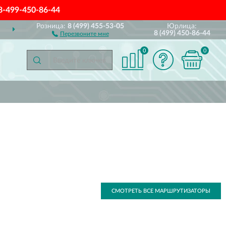
8-499-450-86-44
Розница:
8 (499) 455-53-05
Юрлица:
ДОСТАВИМ
ПО ВСЕЙ РОССИИ
8 (499) 450-86-44
Перезвоните мне
0
0
СМОТРЕТЬ ВСЕ МАРШРУТИЗАТОРЫ