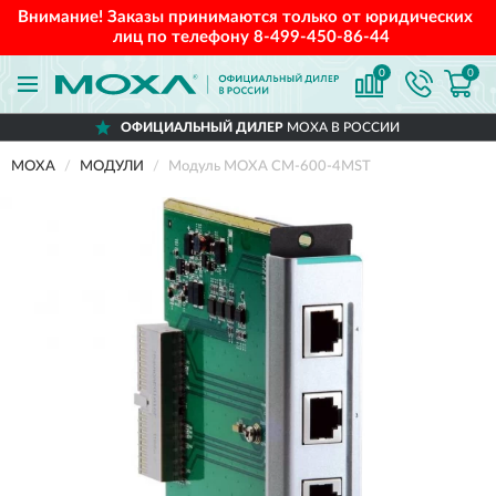
Внимание! Заказы принимаются только от юридических
лиц по телефону
8-499-450-86-44
0
0
ОФИЦИАЛЬНЫЙ ДИЛЕР
MOXA В РОССИИ
MOXA
МОДУЛИ
Модуль MOXA CM-600-4MST