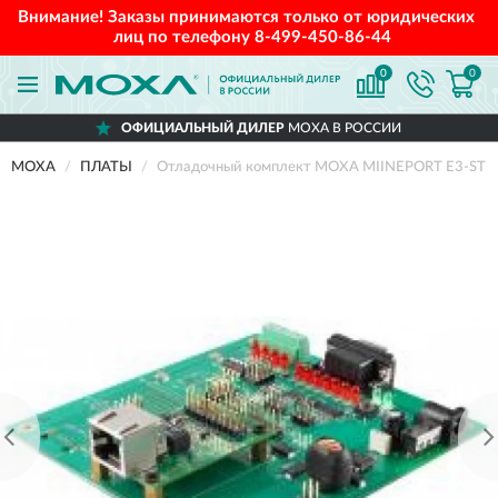
Внимание! Заказы принимаются только от юридических
лиц по телефону
8-499-450-86-44
0
0
ОФИЦИАЛЬНЫЙ ДИЛЕР
MOXA В РОССИИ
MOXA
ПЛАТЫ
Отладочный комплект MOXA MIINEPORT E3-ST