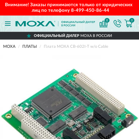
Внимание! Заказы принимаются только от юридических
лиц по телефону
8-499-450-86-44
0
0
ОФИЦИАЛЬНЫЙ ДИЛЕР
MOXA В РОССИИ
MOXA
ПЛАТЫ
Плата MOXA CB-602I-T w/o Cable