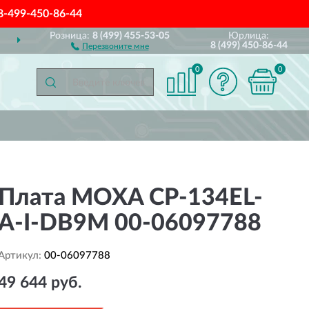
8-499-450-86-44
Розница:
8 (499) 455-53-05
Юрлица:
СИИ
ПОЛНЫЙ
АССОРТ
8 (499) 450-86-44
Перезвоните мне
0
0
Плата MOXA CP-134EL-
A-I-DB9M 00-06097788
Артикул:
00-06097788
49 644 руб.