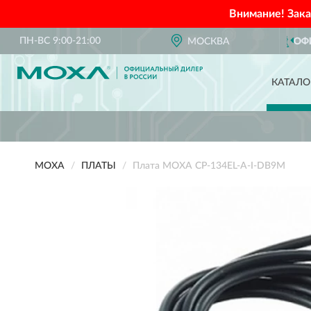
Внимание! Зак
ПН-ВС 9:00-21:00
ОФИЦИАЛЬНЫЙ ДИЛЕР
МОСКВА
MOXA В РОССИИ
КАТАЛО
MOXA
ПЛАТЫ
Плата MOXA CP-134EL-A-I-DB9M