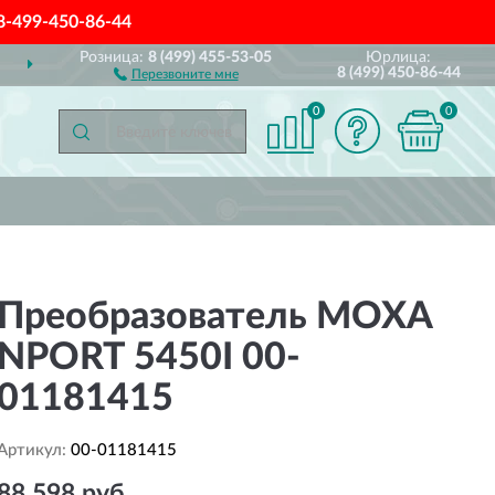
8-499-450-86-44
Розница:
8 (499) 455-53-05
Юрлица:
ДОСТАВИМ
ПО ВСЕЙ РОССИИ
8 (499) 450-86-44
Перезвоните мне
0
0
Преобразователь MOXA
NPORT 5450I 00-
01181415
Артикул:
00-01181415
88 598 руб.