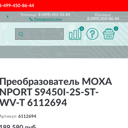
8-499-450-86-44
Розница:
8 (499) 455-53-05
Юрлица:
ДОСТАВИМ
ПО ВСЕЙ РОССИИ
8 (499) 450-86-44
Перезвоните мне
0
0
Преобразователь MOXA
NPORT S9450I-2S-ST-
WV-T 6112694
Артикул:
6112694
189 580 руб.