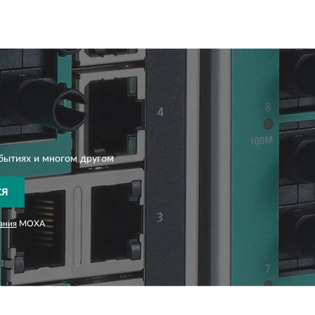
бытиях и многом другом
СЯ
ания
MOXA