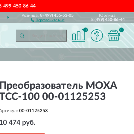
8-499-450-86-44
Розница:
8 (499) 455-53-05
Юрлица:
ДОСТАВИМ
ПО ВСЕЙ РОССИИ
8 (499) 450-86-44
Перезвоните мне
0
0
Преобразователь MOXA
TCC-100 00-01125253
Артикул:
00-01125253
10 474 руб.