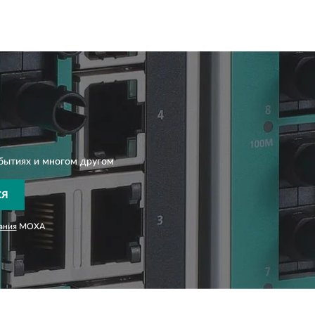
бытиях и многом другом
СЯ
ания
MOXA