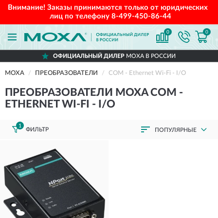
Внимание! Заказы принимаются только от юридических
лиц по телефону
8-499-450-86-44
0
0
ОФИЦИАЛЬНЫЙ ДИЛЕР
MOXA В РОССИИ
MOXA
ПРЕОБРАЗОВАТЕЛИ
COM - Ethernet Wi-Fi - I/O
ПРЕОБРАЗОВАТЕЛИ MOXA COM -
ETHERNET WI-FI - I/O
1
ФИЛЬТР
ПОПУЛЯРНЫЕ