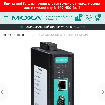
Внимание! Заказы принимаются только от юридических
лиц по телефону
8-499-450-86-44
0
0
ОФИЦИАЛЬНЫЙ ДИЛЕР
MOXA В РОССИИ
MOXA
ШЛЮЗЫ
Шлюз MOXA MGATE 5101-PBM-MN-T