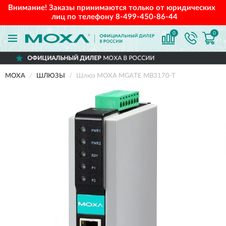
Внимание! Заказы принимаются только от юридических
лиц по телефону
8-499-450-86-44
0
0
ЬНЫЙ ДИЛЕР
MOXA В РОССИИ
ДОСТА
MOXA
ШЛЮЗЫ
Шлюз MOXA MGATE MB3170-T