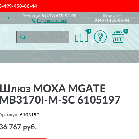
8-499-450-86-44
Розница:
8 (499) 455-53-05
Юрлица:
СЕЙ РОССИИ
ПОЛНЫ
8 (499) 450-86-44
Перезвоните мне
0
0
Шлюз MOXA MGATE
MB3170I-M-SC 6105197
Артикул:
6105197
36 767 руб.