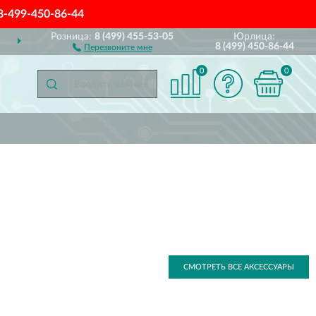
8-499-450-86-44
Розница:
8 (499) 455-53-05
Юрлица:
ДОСТАВИМ
ПО ВСЕЙ РОССИИ
8 (499) 450-86-44
Перезвоните мне
0
0
СМОТРЕТЬ ВСЕ АКСЕССУАРЫ