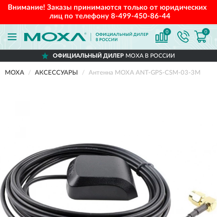
Внимание! Заказы принимаются только от юридических
лиц по телефону
8-499-450-86-44
0
0
ОФИЦИАЛЬНЫЙ ДИЛЕР
MOXA В РОССИИ
MOXA
АКСЕССУАРЫ
Антенна MOXA ANT-GPS-CSM-03-3M