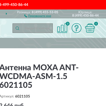
8-499-450-86-44
Розница:
8 (499) 455-53-05
Юрлица:
ДОСТАВИМ
ПО ВСЕЙ РОССИИ
8 (499) 450-86-44
Перезвоните мне
0
0
Антенна MOXA ANT-
WCDMA-ASM-1.5
6021105
Артикул:
6021105
2 646 руб.