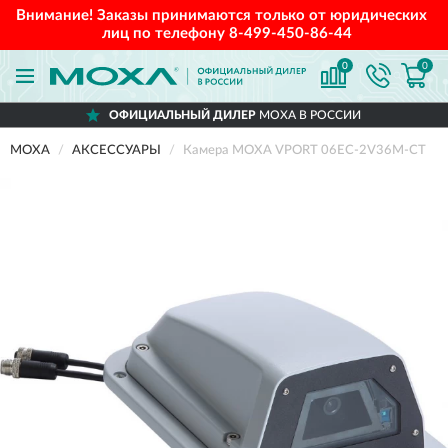
Внимание! Заказы принимаются только от юридических
лиц по телефону
8-499-450-86-44
0
0
ОФИЦИАЛЬНЫЙ ДИЛЕР
MOXA В РОССИИ
MOXA
АКСЕССУАРЫ
Камера MOXA VPORT 06EC-2V36M-CT