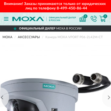
Внимание! Заказы принимаются только от юридических
лиц по телефону
8-499-450-86-44
0
0
ФИЦИАЛЬНЫЙ ДИЛЕР
MOXA В РОССИИ
MOXA
АКСЕССУАРЫ
Камера MOXA VPORT P06-2L42M-CT