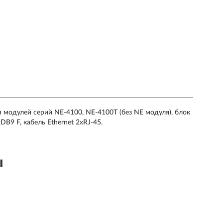
 модулей серий NE-4100, NE-4100T (без NE модуля), блок
B9 F, кабель Ethernet 2xRJ-45.
ы