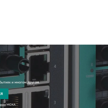
бытиях и многом другом
СЯ
ания
MOXA