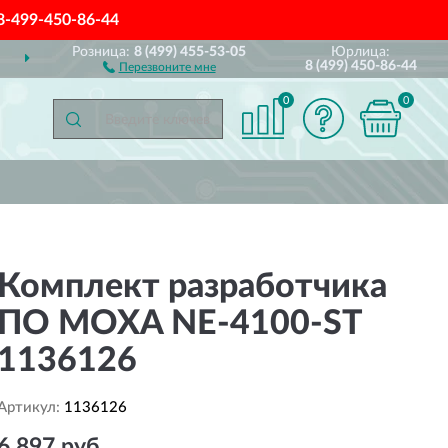
8-499-450-86-44
Розница:
8 (499) 455-53-05
Юрлица:
ДОСТАВИМ
ПО ВСЕЙ РОССИИ
8 (499) 450-86-44
Перезвоните мне
0
0
Комплект разработчика
ПО MOXA NE-4100-ST
1136126
Артикул:
1136126
6 897 руб.