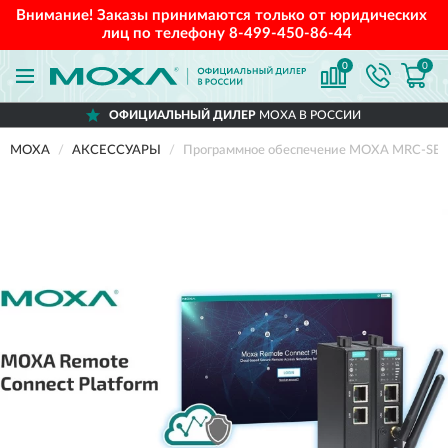
Внимание! Заказы принимаются только от юридических
лиц по телефону
8-499-450-86-44
0
0
ОФИЦИАЛЬНЫЙ ДИЛЕР
MOXA В РОССИИ
MOXA
АКСЕССУАРЫ
Программное обеспечение MOXA MRC-SE