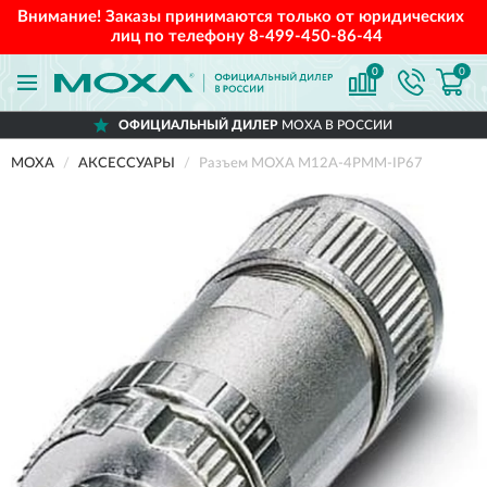
Внимание! Заказы принимаются только от юридических
лиц по телефону
8-499-450-86-44
0
0
ОФИЦИАЛЬНЫЙ ДИЛЕР
MOXA В РОССИИ
MOXA
АКСЕССУАРЫ
Разъем MOXA M12A-4PMM-IP67