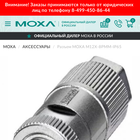
Внимание! Заказы принимаются только от юридических
лиц по телефону
8-499-450-86-44
0
0
ОФИЦИАЛЬНЫЙ ДИЛЕР
MOXA В РОССИИ
MOXA
АКСЕССУАРЫ
Разъем MOXA M12X-8PMM-IP65