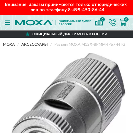
Внимание! Заказы принимаются только от юридических
лиц по телефону
8-499-450-86-44
0
0
ОФИЦИАЛЬНЫЙ ДИЛЕР
MOXA В РОССИИ
MOXA
АКСЕССУАРЫ
Разъем MOXA M12X-8PMM-IP67-HTG