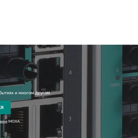
бытиях и многом другом
СЯ
ания
MOXA