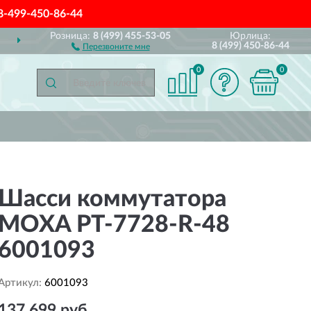
8-499-450-86-44
Розница:
8 (499) 455-53-05
Юрлица:
ДОСТАВИМ
ПО ВСЕЙ РОССИИ
8 (499) 450-86-44
Перезвоните мне
0
0
Шасси коммутатора
MOXA PT-7728-R-48
6001093
Артикул:
6001093
137 699 руб.