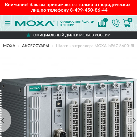
Внимание! Заказы принимаются только от юридических
лиц по телефону
8-499-450-86-44
0
0
ОФИЦИАЛЬНЫЙ ДИЛЕР
MOXA В РОССИИ
MOXA
АКСЕССУАРЫ
Шасси контроллера MOXA ioPAC 8600-BM