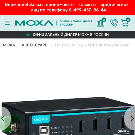
Внимание! Заказы принимаются только от юридических
лиц по телефону
8-499-450-86-44
0
0
ОФИЦИАЛЬНЫЙ ДИЛЕР
MOXA В РОССИИ
MOXA
АКСЕССУАРЫ
USB-хаб MOXA UPORT 404 w/o Adapter