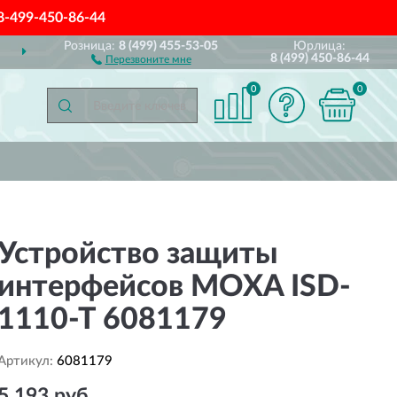
8-499-450-86-44
Розница:
8 (499) 455-53-05
Юрлица:
ДОСТАВИМ
ПО ВСЕЙ РОССИИ
8 (499) 450-86-44
Перезвоните мне
0
0
Устройство защиты
интерфейсов MOXA ISD-
1110-T 6081179
Артикул:
6081179
5 193 руб.