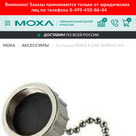
Внимание! Заказы принимаются только от юридических
лиц по телефону
8-499-450-86-44
0
0
ДОСТАВИМ
ПО ВСЕЙ РОССИИ
MOXA
АКСЕССУАРЫ
Заглушка MOXA A-CAP-WPRJ45-MC